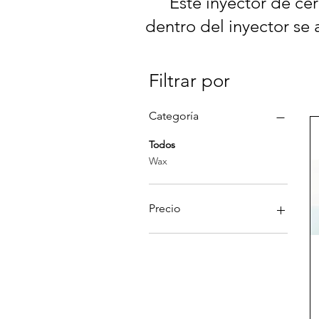
Este inyector de cer
dentro del inyector s
Filtrar por
Categoría
Todos
Wax
Precio
80 US$
605 US$