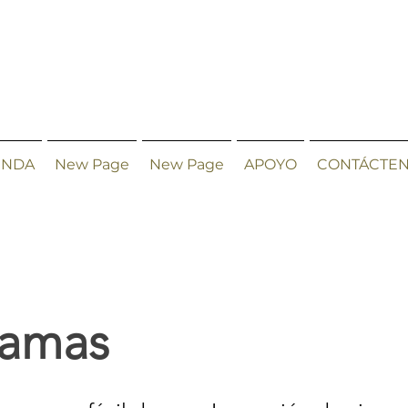
ENDA
New Page
New Page
APOYO
CONTÁCTE
camas