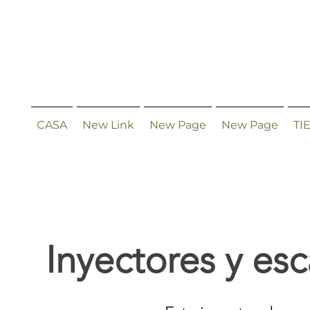
CASA
New Link
New Page
New Page
TI
Inyectores y es