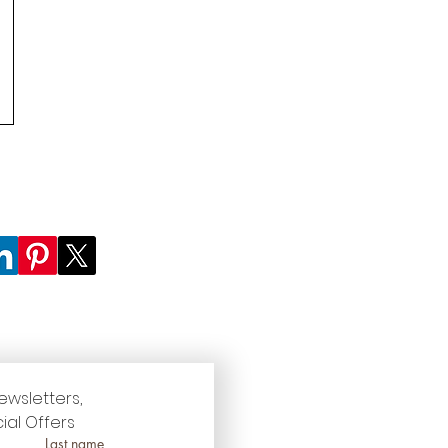
ewsletters, 
ial Offers
Last name