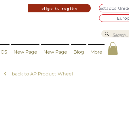
elige tu región
Euro
NOS
New Page
New Page
Blog
More
back to AP Product Wheel