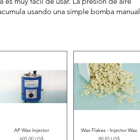
a es muy fácil de usar. La presión de aire
e acumula usando una simple bomba manual
Vista rápida
Vista rápida
AP Wax Injector
Wax Flakes - Injector Wax
Precio
Precio
605,00 US$
80,85 US$