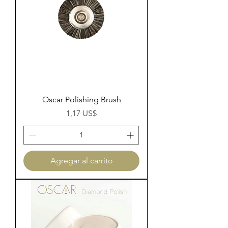
Oscar Polishing Brush
Precio
1,17 US$
Agregar al carrito