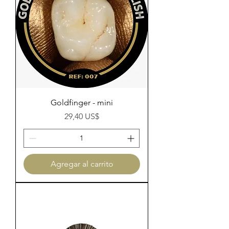
Goldfinger - mini
Precio
29,40 US$
Agregar al carrito