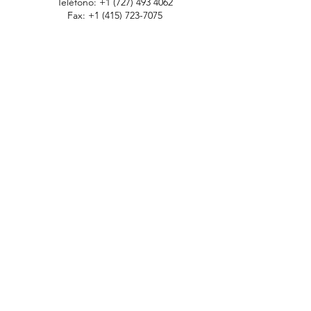
Teléfono:
+1 (727) 493 4062
Fax:
+1 (415) 723-7075
info@apdental.net
www.apdental.net
TIEN
DA
POLÍTICA DE
DEVOLUCIONES
CONTACT
O