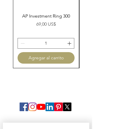
AP Investment Ring 300
AP Investment Ring
Precio
69,00 US$
Agregar al carrito