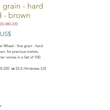
e grain - hard
 - brown
20-080-220
Precio
 US$
er Wheel - fine grain - hard
wn, for precious metals.
her comes in a Set of 100.
-220 (⌀ 22,0 /thickness 3,0)
*