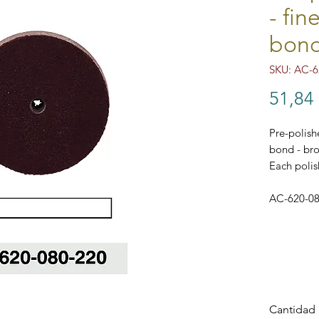
- fin
bond
SKU: AC-6
51,84
Pre-polish
bond - bro
Each polis
AC-620-080
Cantidad