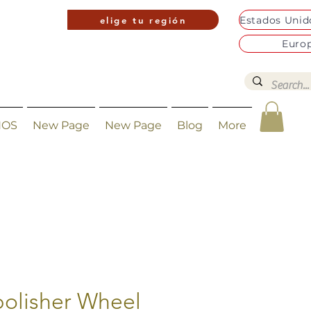
elige tu región
Euro
NOS
New Page
New Page
Blog
More
polisher Wheel