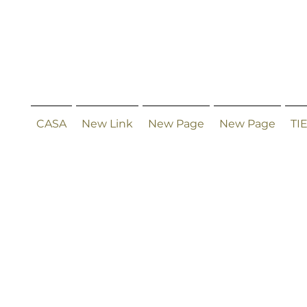
CASA
New Link
New Page
New Page
TI