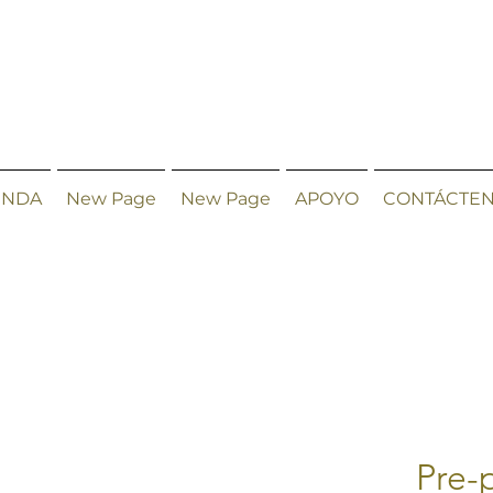
ENDA
New Page
New Page
APOYO
CONTÁCTE
Pre-