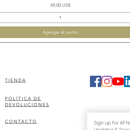
Precio
69,00 US$
Agregar al carrito
TIENDA
POLÍTICA DE
DEVOLUCIONES
CONTACTO
Sign up for AP N
Updates & Spec