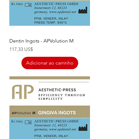
Dentin Ingots - APVolution M
Preço
117,33 US$
Adicionar ao carrinho