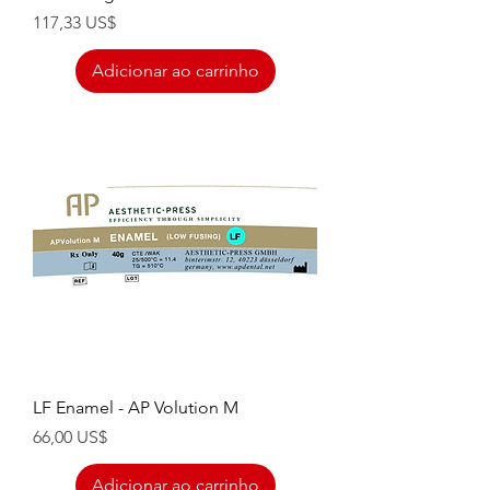
Preço
117,33 US$
Adicionar ao carrinho
LF Enamel - AP Volution M
Preço
66,00 US$
Adicionar ao carrinho