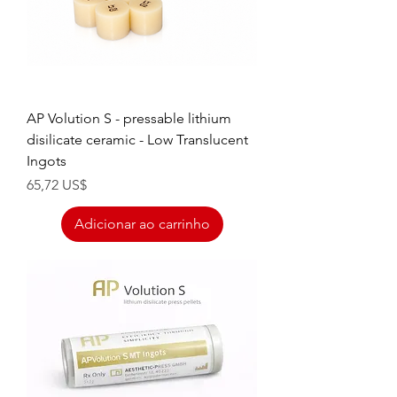
AP Volution S - pressable lithium
disilicate ceramic - Low Translucent
Ingots
Preço
65,72 US$
Adicionar ao carrinho