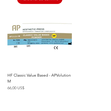
HF Classic Value Based - APVolution
M
Preço
66,00 US$
Adicionar ao carrinho