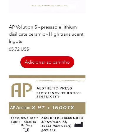
AP Volution S - pressable lithium
disilicate ceramic - High translucent
Ingots
Preço
65,72 US$
Adicionar ao carrinho