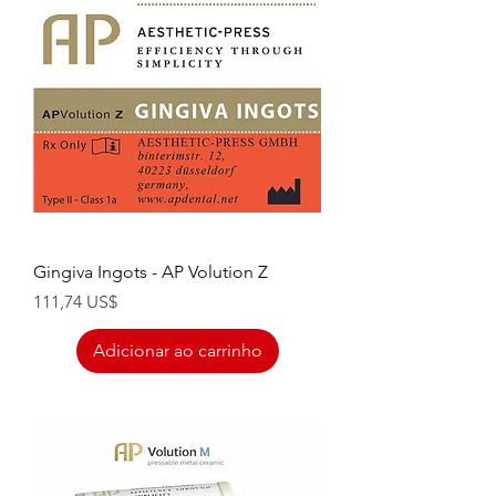
Gingiva Ingots - AP Volution Z
Preço
111,74 US$
Adicionar ao carrinho