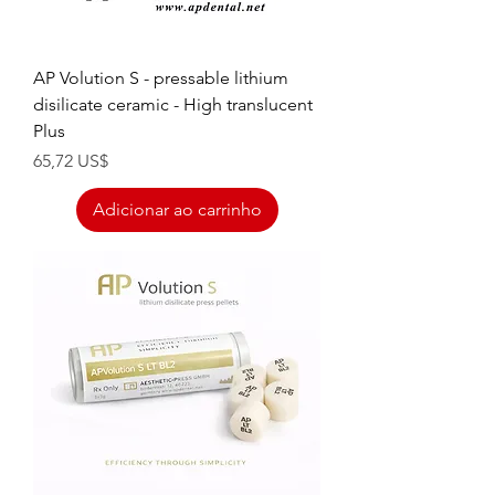
AP Volution S - pressable lithium
disilicate ceramic - High translucent
Plus
Preço
65,72 US$
Adicionar ao carrinho