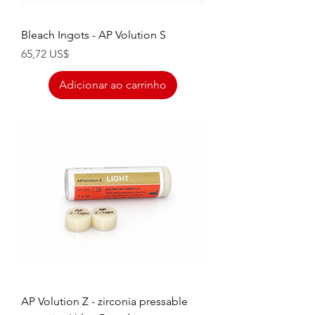
Bleach Ingots - AP Volution S
Preço
65,72 US$
Adicionar ao carrinho
AP Volution Z - zirconia pressable