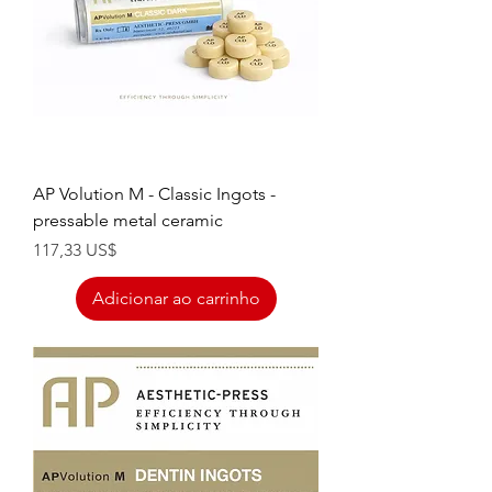
AP Volution M - Classic Ingots -
pressable metal ceramic
Preço
117,33 US$
Adicionar ao carrinho