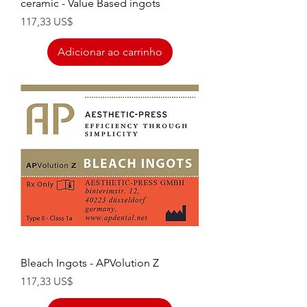
ceramic - Value Based ingots
Preço
117,33 US$
Adicionar ao carrinho
Bleach Ingots - APVolution Z
Preço
117,33 US$