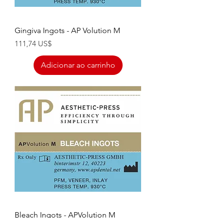
Gingiva Ingots - AP Volution M
Preço
111,74 US$
Adicionar ao carrinho
Bleach Ingots - APVolution M