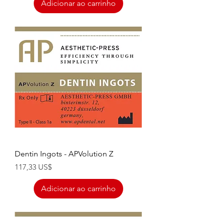
Adicionar ao carrinho
Dentin Ingots - APVolution Z
Preço
117,33 US$
Adicionar ao carrinho