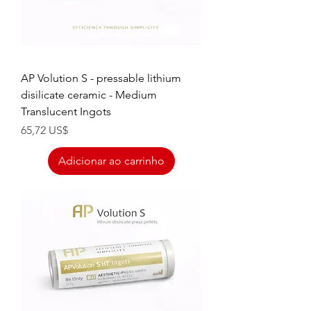
AP Volution S - pressable lithium
disilicate ceramic - Medium
Translucent Ingots
Preço
65,72 US$
Adicionar ao carrinho