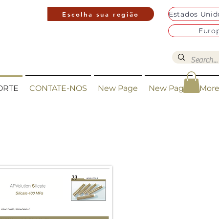
Escolha sua região
Euro
ORTE
CONTATE-NOS
New Page
New Page
Mor