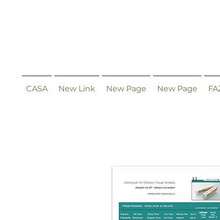
CASA
New Link
New Page
New Page
FA