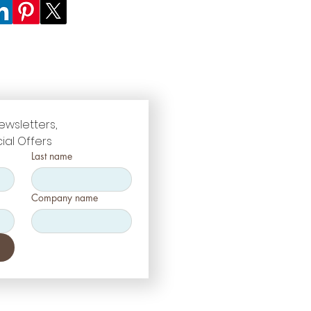
ewsletters, 
ial Offers
Last name
Company name