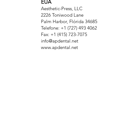
EUA
Aesthetic-Press, LLC
2226 Toniwood Lane
Palm Harbor, Flórida 34685
Telefone: +1 (727) 493 4062
Fax: +1 (415) 723-7075
info@apdental.net
www.apdental.net