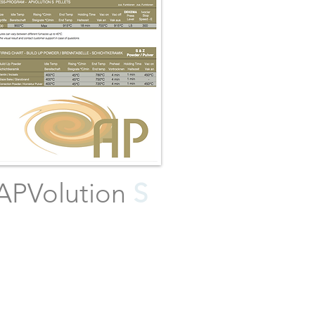
APVolution
S