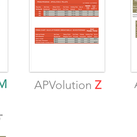
M
APVolution
Z