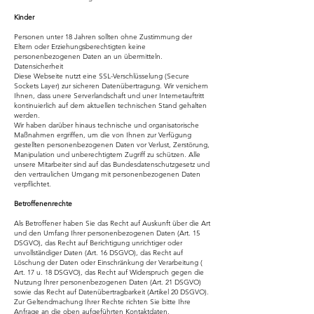
Kinder
Personen unter 18 Jahren sollten ohne Zustimmung der
Eltern oder Erziehungsberechtigten keine
personenbezogenen Daten an un übermitteln.
Datensicherheit
Diese Webseite nutzt eine SSL-Verschlüsselung (Secure
Sockets Layer) zur sicheren Datenübertragung. Wir versichern
Ihnen, dass unere Serverlandschaft und uner Internetauftritt
kontinuierlich auf dem aktuellen technischen Stand gehalten
werden.
Wir haben darüber hinaus technische und organisatorische
Maßnahmen ergriffen, um die von Ihnen zur Verfügung
gestellten personenbezogenen Daten vor Verlust, Zerstörung,
Manipulation und unberechtigtem Zugriff zu schützen. Alle
unsere Mitarbeiter sind auf das Bundesdatenschutzgesetz und
den vertraulichen Umgang mit personenbezogenen Daten
verpflichtet.
Betroffenenrechte
Als Betroffener haben Sie das Recht auf Auskunft über die Art
und den Umfang Ihrer personenbezogenen Daten (Art. 15
DSGVO), das Recht auf Berichtigung unrichtiger oder
unvollständiger Daten (Art. 16 DSGVO), das Recht auf
Löschung der Daten oder Einschränkung der Verarbeitung (
Art. 17 u. 18 DSGVO), das Recht auf Widerspruch gegen die
Nutzung Ihrer personenbezogenen Daten (Art. 21 DSGVO)
sowie das Recht auf Datenübertragbarkeit (Artikel 20 DSGVO).
Zur Geltendmachung Ihrer Rechte richten Sie bitte Ihre
Anfrage an die oben aufgeführten Kontaktdaten.