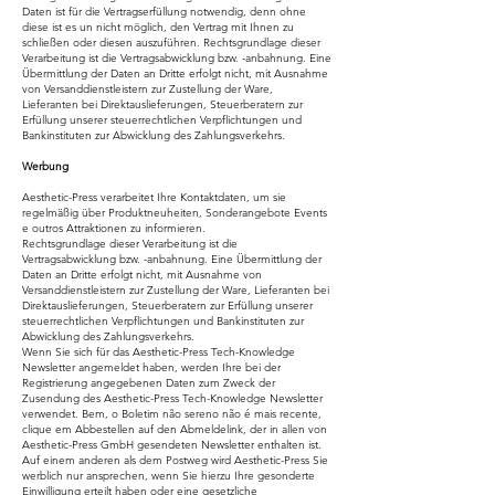
Daten ist für die Vertragserfüllung notwendig, denn ohne
diese ist es un nicht möglich, den Vertrag mit Ihnen zu
schließen oder diesen auszuführen. Rechtsgrundlage dieser
Verarbeitung ist die Vertragsabwicklung bzw. -anbahnung. Eine
Übermittlung der Daten an Dritte erfolgt nicht, mit Ausnahme
von Versanddienstleistern zur Zustellung der Ware,
Lieferanten bei Direktauslieferungen, Steuerberatern zur
Erfüllung unserer steuerrechtlichen Verpflichtungen und
Bankinstituten zur Abwicklung des Zahlungsverkehrs.
Werbung
Aesthetic-Press verarbeitet Ihre Kontaktdaten, um sie
regelmäßig über Produktneuheiten, Sonderangebote Events
e outros Attraktionen zu informieren.
Rechtsgrundlage dieser Verarbeitung ist die
Vertragsabwicklung bzw. -anbahnung. Eine Übermittlung der
Daten an Dritte erfolgt nicht, mit Ausnahme von
Versanddienstleistern zur Zustellung der Ware, Lieferanten bei
Direktauslieferungen, Steuerberatern zur Erfüllung unserer
steuerrechtlichen Verpflichtungen und Bankinstituten zur
Abwicklung des Zahlungsverkehrs.
Wenn Sie sich für das Aesthetic-Press Tech-Knowledge
Newsletter angemeldet haben, werden Ihre bei der
Registrierung angegebenen Daten zum Zweck der
Zusendung des Aesthetic-Press Tech-Knowledge Newsletter
verwendet. Bem, o Boletim não sereno não é mais recente,
clique em Abbestellen auf den Abmeldelink, der in allen von
Aesthetic-Press GmbH gesendeten Newsletter enthalten ist.
Auf einem anderen als dem Postweg wird Aesthetic-Press Sie
werblich nur ansprechen, wenn Sie hierzu Ihre gesonderte
Einwilligung erteilt haben oder eine gesetzliche