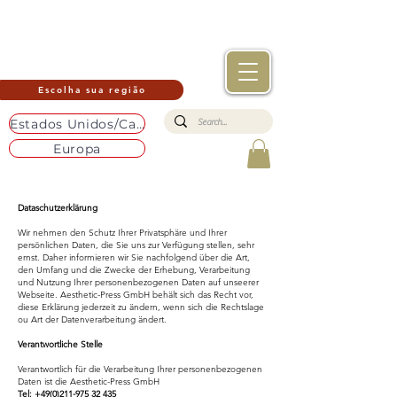
Escolha sua região
Estados Unidos/Canadá
Europa
Dataschutzerklärung
Wir nehmen den Schutz Ihrer Privatsphäre und Ihrer
persönlichen Daten, die Sie uns zur Verfügung stellen, sehr
ernst. Daher informieren wir Sie nachfolgend über die Art,
den Umfang und die Zwecke der Erhebung, Verarbeitung
und Nutzung Ihrer personenbezogenen Daten auf unseerer
Webseite. Aesthetic-Press GmbH behält sich das Recht vor,
diese Erklärung jederzeit zu ändern, wenn sich die Rechtslage
ou Art der Datenverarbeitung ändert.
Verantwortliche Stelle
Verantwortlich für die Verarbeitung Ihrer personenbezogenen
Daten ist die Aesthetic-Press GmbH
Tel:
+49(0)211-975 32 435