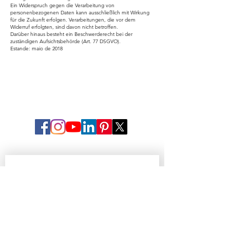
Ein Widerspruch gegen die Verarbeitung von
personenbezogenen Daten kann ausschließlich mit Wirkung
für die Zukunft erfolgen. Verarbeitungen, die vor dem
Widerruf erfolgten, sind davon nicht betroffen.
Darüber hinaus besteht ein Beschwerderecht bei der
zuständigen Aufsichtsbehörde (Art. 77 DSGVO).
Estande: maio de 2018
Sign up for AP Newsletters, 
Updates & Special Offers
First name
Last name