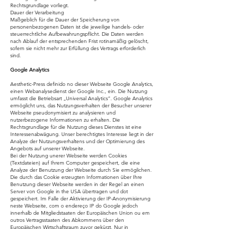
Rechtsgrundlage vorliegt.
Dauer der Verarbeitung
Maßgeblich für die Dauer der Speicherung von
personenbezogenen Daten ist die jeweilige handels- oder
steuerrechtliche Aufbewahrungspflicht. Die Daten werden
nach Ablauf der entsprechenden Frist rotinamäßig gelöscht,
sofern sie nicht mehr zur Erfüllung des Vertrags erforderlich
sind.
Google Analytics
Aesthetic-Press definido no dieser Webseite Google Analytics,
einen Webanalysedienst der Google Inc., ein. Die Nutzung
umfasst die Betriebsart „Universal Analytics“. Google Analytics
ermöglicht uns, das Nutzungsverhalten der Besucher unserer
Webseite pseudonymisiert zu analysieren und
nutzerbezogene Informationen zu erhalten. Die
Rechtsgrundlage für die Nutzung dieses Dienstes ist eine
Interessenabwägung. Unser berechtigtes Interesse liegt in der
Analyze der Nutzungsverhaltens und der Optimierung des
Angebots auf unserer Webseite.
Bei der Nutzung unerer Webseite werden Cookies
(Textdateien) auf Ihrem Computer gespeichert, die eine
Analyze der Benutzung der Webseite durch Sie ermöglichen.
Die durch das Cookie erzeugten Informationen über Ihre
Benutzung dieser Webseite werden in der Regel an einen
Server von Google in the USA übertragen und dot
gespeichert. Im Falle der Aktivierung der IP-Anonymisierung
neste Webseite, com o endereço IP do Google jedoch
innerhalb de Mitgliedstaaten der Europäischen Union ou em
outros Vertragsstaaten des Abkommens über den
Europäischen Wirtschaftsraum zuvor gekürzt. Nur in