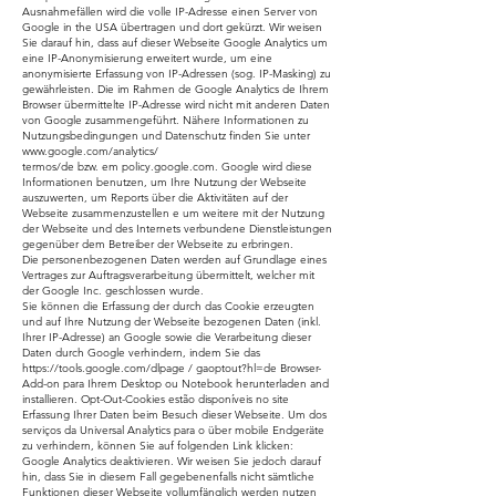
Ausnahmefällen wird die volle IP-Adresse einen Server von
Google in the USA übertragen und dort gekürzt. Wir weisen
Sie darauf hin, dass auf dieser Webseite Google Analytics um
eine IP-Anonymisierung erweitert wurde, um eine
anonymisierte Erfassung von IP-Adressen (sog. IP-Masking) zu
gewährleisten. Die im Rahmen de Google Analytics de Ihrem
Browser übermittelte IP-Adresse wird nicht mit anderen Daten
von Google zusammengeführt. Nähere Informationen zu
Nutzungsbedingungen und Datenschutz finden Sie unter
www.google.com/analytics/
termos/de bzw. em policy.google.com. Google wird diese
Informationen benutzen, um Ihre Nutzung der Webseite
auszuwerten, um Reports über die Aktivitäten auf der
Webseite zusammenzustellen e um weitere mit der Nutzung
der Webseite und des Internets verbundene Dienstleistungen
gegenüber dem Betreiber der Webseite zu erbringen.
Die personenbezogenen Daten werden auf Grundlage eines
Vertrages zur Auftragsverarbeitung übermittelt, welcher mit
der Google Inc. geschlossen wurde.
Sie können die Erfassung der durch das Cookie erzeugten
und auf Ihre Nutzung der Webseite bezogenen Daten (inkl.
Ihrer IP-Adresse) an Google sowie die Verarbeitung dieser
Daten durch Google verhindern, indem Sie das
https://tools.google.com/dlpage
/ gaoptout?hl=de Browser-
Add-on para Ihrem Desktop ou Notebook herunterladen and
installieren. Opt-Out-Cookies estão disponíveis no site
Erfassung Ihrer Daten beim Besuch dieser Webseite. Um dos
serviços da Universal Analytics para o über mobile Endgeräte
zu verhindern, können Sie auf folgenden Link klicken:
Google Analytics deaktivieren. Wir weisen Sie jedoch darauf
hin, dass Sie in diesem Fall gegebenenfalls nicht sämtliche
Funktionen dieser Webseite vollumfänglich werden nutzen