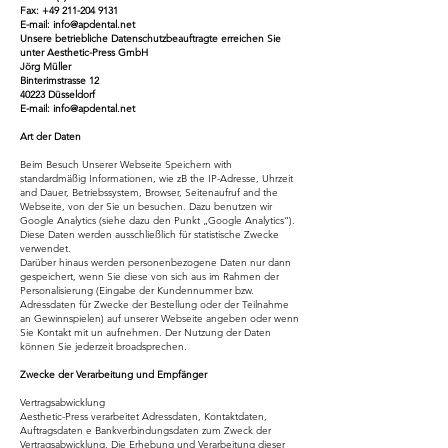
Fax:
+49 211-204 9131
E-mail:
info@apdental.net
Unsere betriebliche Datenschutzbeauftragte erreichen Sie
unter Aesthetic-Press GmbH
Jörg Müller
Binterimstrasse 12
40223 Düsseldorf
E-mail:
info@apdental.net
Art der Daten
Beim Besuch Unserer Webseite Speichern with
standardmäßig Informationen, wie zB the IP-Adresse, Uhrzeit
and Dauer, Betriebssystem, Browser, Seitenaufruf and the
Webseite, von der Sie un besuchen. Dazu benutzen wir
Google Analytics (siehe dazu den Punkt „Google Analytics“).
Diese Daten werden ausschließlich für statistische Zwecke
verwendet.
Darüber hinaus werden personenbezogene Daten nur dann
gespeichert, wenn Sie diese von sich aus im Rahmen der
Personalisierung (Eingabe der Kundennummer bzw.
Adressdaten für Zwecke der Bestellung oder der Teilnahme
an Gewinnspielen) auf unserer Webseite angeben oder wenn
Sie Kontakt mit un aufnehmen. Der Nutzung der Daten
können Sie jederzeit broadsprechen.
Zwecke der Verarbeitung und Empfänger
Vertragsabwicklung
Aesthetic-Press verarbeitet Adressdaten, Kontaktdaten,
Auftragsdaten e Bankverbindungsdaten zum Zweck der
Vertragsabwicklung. Die Erhebung und Verarbeitung dieser