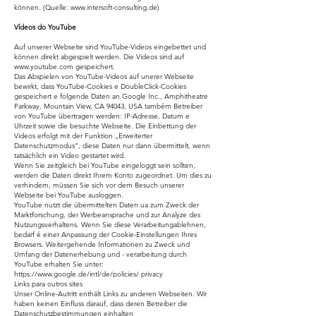
können. (Quelle:
www.intersoft-consulting.de
)
Vídeos do YouTube
Auf unserer Webseite sind YouTube-Videos eingebettet und
können direkt abgespielt werden. Die Videos sind auf
www.youtube.com
gespeichert.
Das Abspielen von YouTube-Videos auf unerer Webseite
bewirkt, dass YouTube-Cookies e DoubleClick-Cookies
gespeichert e folgende Daten an Google Inc., Amphitheatre
Parkway, Mountain View, CA 94043, USA também Betreiber
von YouTube übertragen werden: IP-Adresse, Datum e
Uhrzeit sowie die besuchte Webseite. Die Einbettung der
Videos erfolgt mit der Funktion „Erweiterter
Datenschutzmodus“, diese Daten nur dann übermittelt, wenn
tatsächlich ein Video gestartet wird.
Wenn Sie zeitgleich bei YouTube eingeloggt sein sollten,
werden die Daten direkt Ihrem Konto zugeordnet. Um dies zu
verhindern, müssen Sie sich vor dem Besuch unserer
Webseite bei YouTube ausloggen.
YouTube nutzt die übermittelten Daten ua zum Zweck der
Marktforschung, der Werbeansprache und zur Analyze des
Nutzungsverhaltens. Wenn Sie diese Verarbeitungablehnen,
bedarf é einer Anpassung der Cookie-Einstellungen Ihres
Browsers. Weitergehende Informationen zu Zweck und
Umfang der Datenerhebung und - verarbeitung durch
YouTube erhalten Sie unter:
https://www.google.de/intl/de/policies/
privacy
Links para outros sites
Unser Online-Autritt enthält Links zu anderen Webseiten. Wir
haben keinen Einfluss darauf, dass deren Betreiber die
Datenschutzbestimmungen einhalten