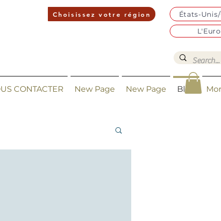
États-Unis
Choisissez votre région
L'Eur
US CONTACTER
New Page
New Page
Blog
Mo