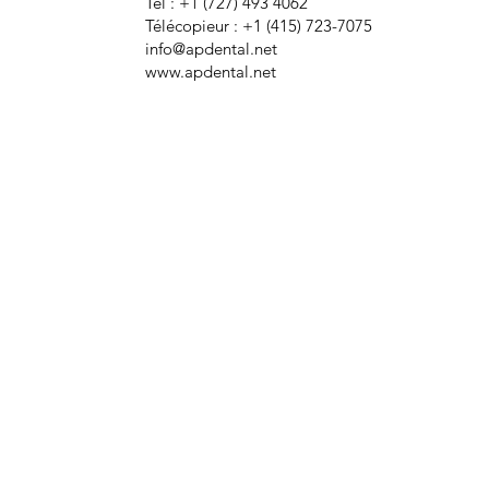
Tél : +1 (727) 493 4062
Télécopieur : +1 (415) 723-7075
info@apdental.net
www.apdental.net