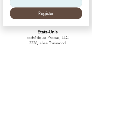
Register
Etats-Unis
Esthétique-Presse, LLC
2226, allée Toniwood
Palm Harbor, Floride 34685
Tél :
+1 (727) 493 4062
Télécopieur :
+1 (415) 723-7075
info@apdental.net
www.apdental.net
MAGA
SIN
POLITIQUE DE
RETOUR
CONTACT