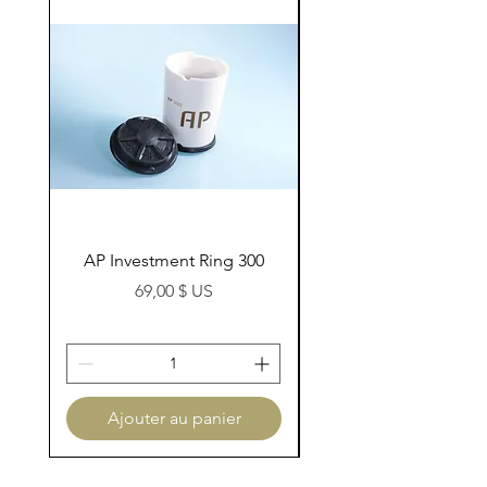
AP Investment Ring 300
AP Investment Ring
Prix
69,00 $ US
Ajouter au panier