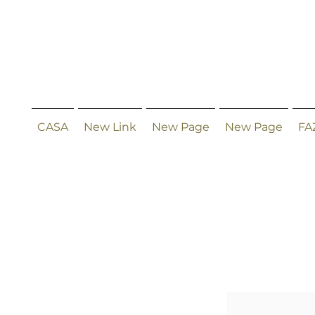
CASA
New Link
New Page
New Page
FA