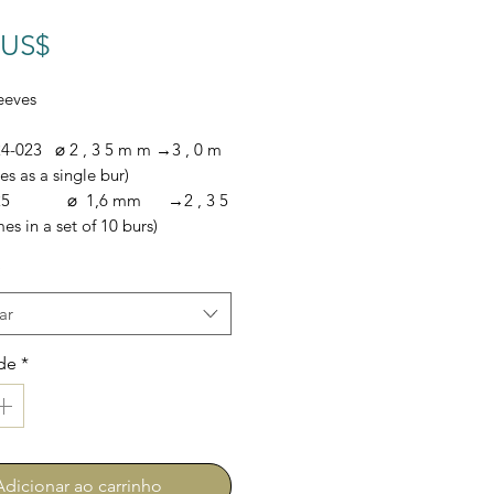
Preço
 US$
eeves
4-023 ⌀ 2 , 3 5 m m →3 , 0 m
as a single bur)
125 ⌀ 1,6 mm →2 , 3 5
 in a set of 10 burs)
*
ar
de
*
Adicionar ao carrinho