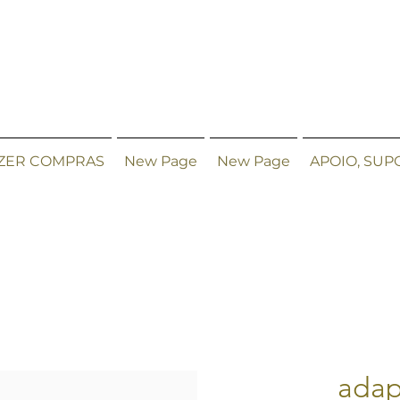
ZER COMPRAS
New Page
New Page
APOIO, SUP
adap