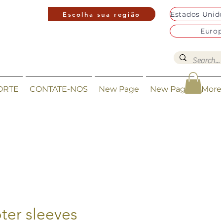
Escolha sua região
Euro
ORTE
CONTATE-NOS
New Page
New Page
Mor
ter sleeves