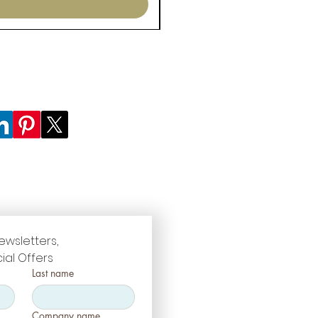
ewsletters, 
ial Offers
Last name
Company name