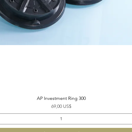
Visualização rápida
AP Investment Ring 300
Preço
69,00 US$