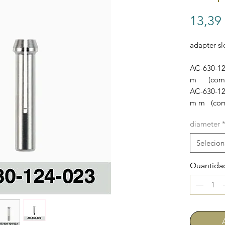
13,39
adapter sl
AC-630-12
m (comes 
AC-630-
m m (comes
diameter
Selecion
Quantida