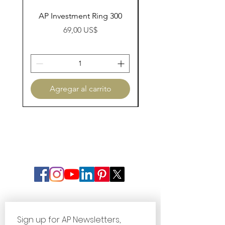
AP Investment Ring 300
AP Investment Ring
Precio
69,00 US$
Agregar al carrito
Sign up for AP Newsletters, 