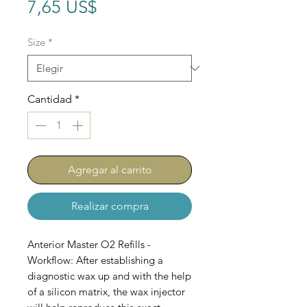
Precio
7,65 US$
Size
*
Cantidad
*
Agregar al carrito
Realizar compra
Anterior Master O2 Refills -
Workflow: After establishing a
diagnostic wax up and with the help
of a silicon matrix, the wax injector