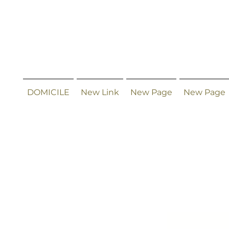
DOMICILE
New Link
New Page
New Page