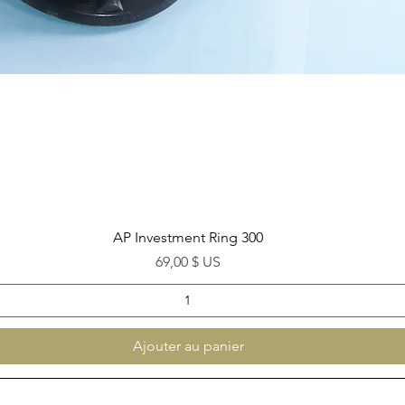
Aperçu rapide
AP Investment Ring 300
Prix
69,00 $ US
Ajouter au panier