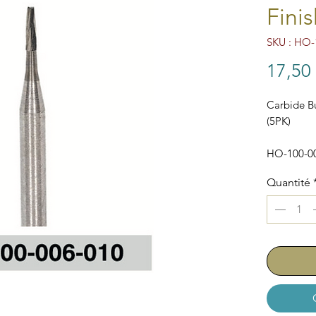
Fini
SKU : HO-
17,50
Carbide B
(5PK)
HO-100-0
Quantité