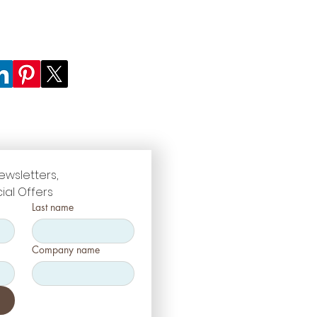
ewsletters, 
ial Offers
Last name
Company name