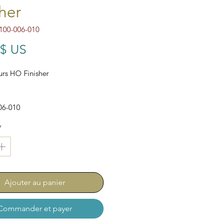
sher
100-006-010
Prix
 $ US
urs HO Finisher
06-010
*
Ajouter au panier
Commander et payer