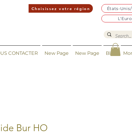
États-Unis
Choisissez votre région
L'Eur
US CONTACTER
New Page
New Page
Blog
Mo
ide Bur HO