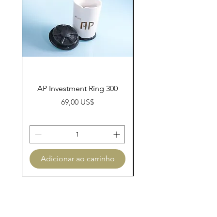
AP Investment Ring 300
AP Investment Ring
Preço
69,00 US$
Adicionar ao carrinho
Adicionar ao carri