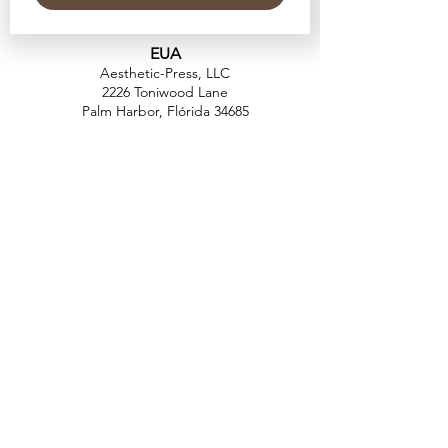
EUA
Aesthetic-Press, LLC
2226 Toniwood Lane
Palm Harbor, Flórida 34685
Telefone:
+1 (727) 493 4062
Fax:
+1 (415) 723-7075
info@apdental.net
www.apdental.net
FAZER
COMP
RAS
POLÍTICA DE
DEVOLUÇÃO
CONTATO