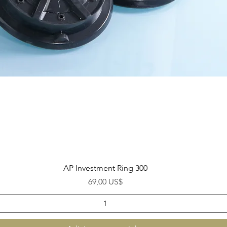
Visualização rápida
AP Investment Ring 300
Preço
69,00 US$