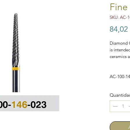
Fine 
SKU: AC-1
84,02
Diamond Cu
is intended
ceramics an
AC-100-146
Quantida