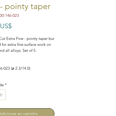
- pointy taper
00-146-023
Preço
 US$
t Extra Fine - pointy taper bur
 for extra fine surface work on
d all alloys. Set of 5.
-023 (⌀ 2.3/14.0)
de
*
Adicionar ao carrinho