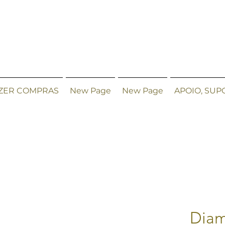
ZER COMPRAS
New Page
New Page
APOIO, SUP
Diam