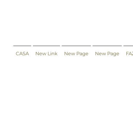
CASA
New Link
New Page
New Page
FA