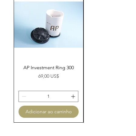
AP Investment Ring 300
AP Investment Ring
Preço
69,00 US$
Adicionar ao carrinho
Adicionar ao carri