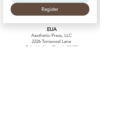
Register
EUA
Aesthetic-Press, LLC
2226 Toniwood Lane
Palm Harbor, Flórida 34685
Telefone:
+1 (727) 493 4062
Fax:
+1 (415) 723-7075
info@apdental.net
www.apdental.net
FAZER
COMP
RAS
POLÍTICA DE
DEVOLUÇÃO
CONTATO