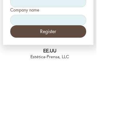
Company name
Register
EE.UU
Estética-Prensa, LLC
2226 Toniwood Lane
Puerto de palma, FL 34685
Teléfono:
+1 (727) 493 4062
Fax:
+1 (415) 723-7075
info@apdental.net
www.apdental.net
TIEN
DA
POLÍTICA DE
DEVOLUCIONES