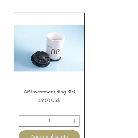
AP Investment Ring 300
AP Investment Ring
Precio
69,00 US$
Agregar al carrito