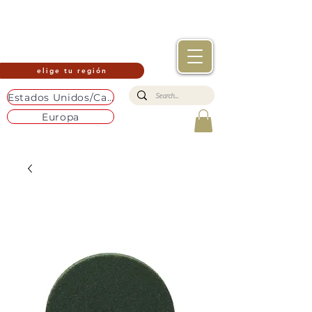
elige tu región
Estados Unidos/Canadá
Europa