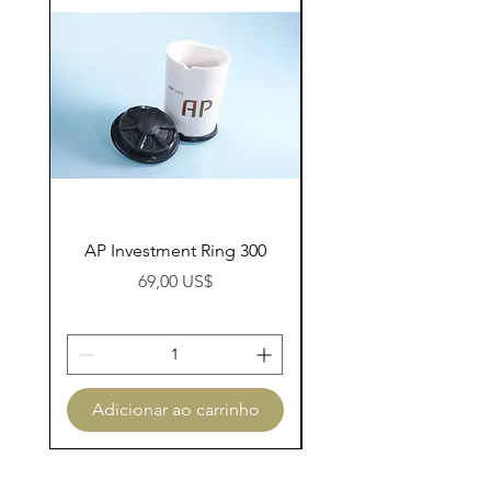
AP Investment Ring 300
AP Investment Ring
Preço
69,00 US$
Adicionar ao carrinho
Adicionar ao carri