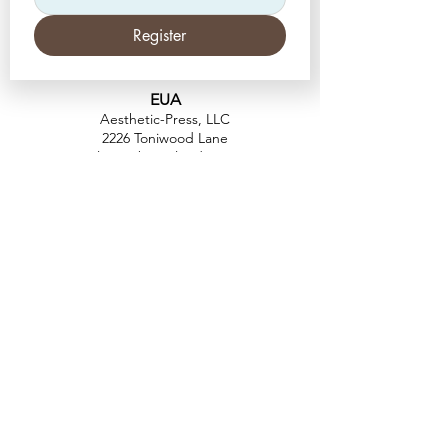
Register
EUA
Aesthetic-Press, LLC
2226 Toniwood Lane
Palm Harbor, Flórida 34685
Telefone:
+1 (727) 493 4062
Fax:
+1 (415) 723-7075
info@apdental.net
www.apdental.net
FAZER
COMP
RAS
POLÍTICA DE
DEVOLUÇÃO
CONTATO