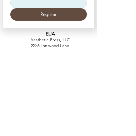
Register
EUA
Aesthetic-Press, LLC
2226 Toniwood Lane
Palm Harbor, Flórida 34685
Telefone:
+1 (727) 493 4062
Fax:
+1 (415) 723-7075
info@apdental.net
www.apdental.net
FAZER
COMP
RAS
POLÍTICA DE
DEVOLUÇÃO