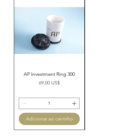
AP Investment Ring 300
AP Investment Ring
Preço
69,00 US$
Adicionar ao carrinho
Adicionar ao carri