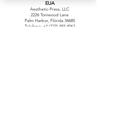
EUA
Aesthetic-Press, LLC
2226 Toniwood Lane
Palm Harbor, Flórida 34685
Telefone:
+1 (727) 493 4062
Fax:
+1 (415) 723-7075
info@apdental.net
www.apdental.net
FAZER
COMP
RAS
POLÍTICA DE
DEVOLUÇÃO
CONTATO