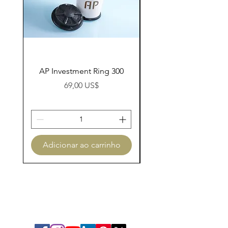
AP Investment Ring 300
AP Investment Ring
Preço
69,00 US$
Adicionar ao carrinho
Adicionar ao carri