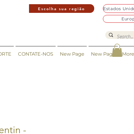
Escolha sua região
Euro
ORTE
CONTATE-NOS
New Page
New Page
Mor
entin -