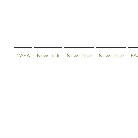
CASA
New Link
New Page
New Page
FA