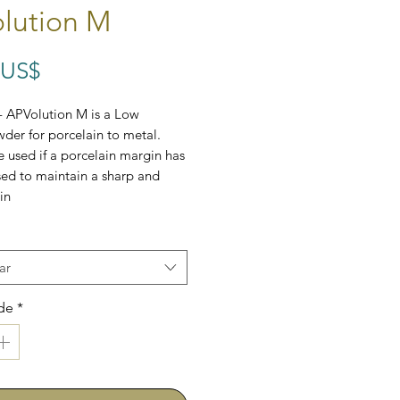
lution M
Preço
 US$
- APVolution M is a Low
der for porcelain to metal.
e used if a porcelain margin has
ed to maintain a sharp and
in
ar
de
*