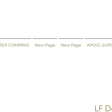
ZER COMPRAS
New Page
New Page
APOIO, SUP
LF D