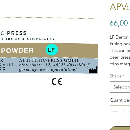
APVo
66,00
LF Dentin 
Fusing pow
This can b
been press
crips marg
Shade
*
Selecion
Quantida