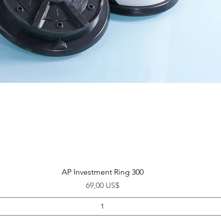
Visualização rápida
AP Investment Ring 300
Preço
69,00 US$