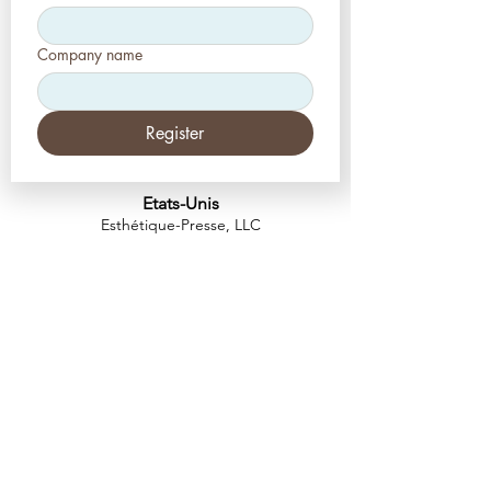
Company name
Register
Etats-Unis
Esthétique-Presse, LLC
2226, allée Toniwood
Palm Harbor, Floride 34685
Tél :
+1 (727) 493 4062
Télécopieur :
+1 (415) 723-7075
info@apdental.net
www.apdental.net
MAGA
SIN
POLITIQUE DE