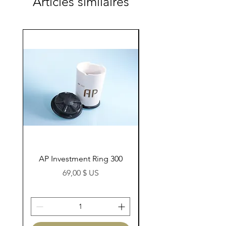
Articles similaires
AP Investment Ring 300
AP Investment Ring
Prix
69,00 $ US