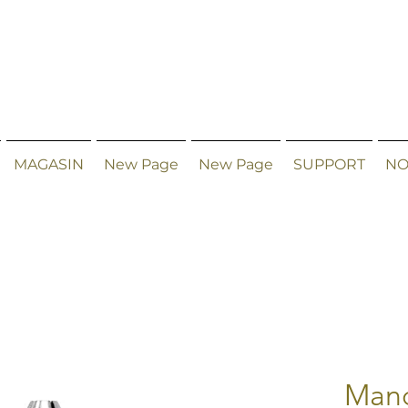
MAGASIN
New Page
New Page
SUPPORT
NO
Mand