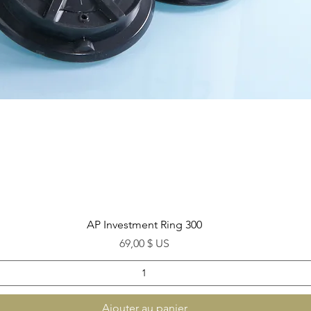
Aperçu rapide
AP Investment Ring 300
Prix
69,00 $ US
Ajouter au panier