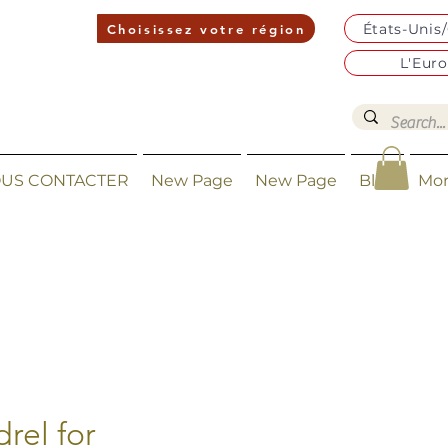
États-Unis
Choisissez votre région
L'Eur
US CONTACTER
New Page
New Page
Blog
Mo
rel for