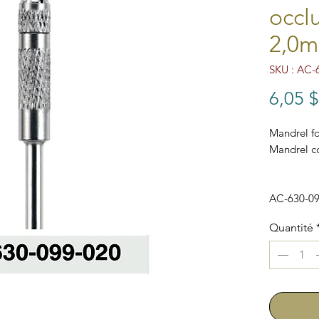
occlu
2,0
SKU : AC-
6,05 
Mandrel fo
Mandrel co
AC-630-0
Quantité