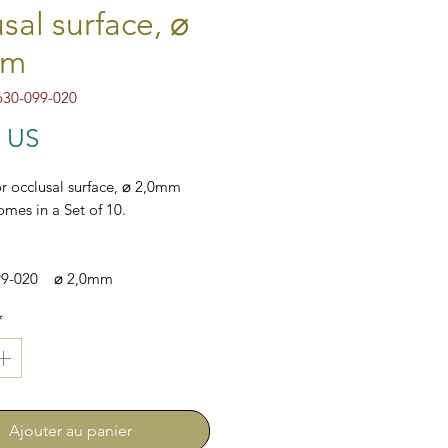
sal surface, ⌀
mm
630-099-020
Prix
$ US
r occlusal surface, ⌀ 2,0mm
mes in a Set of 10.
99-020 ⌀ 2,0mm
*
Ajouter au panier