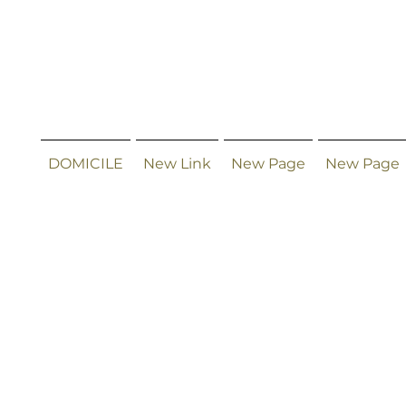
DOMICILE
New Link
New Page
New Page