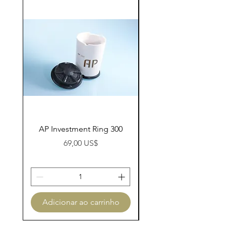
AP Investment Ring 300
AP Investment Ring
Preço
69,00 US$
Adicionar ao carrinho
Adicionar ao carri