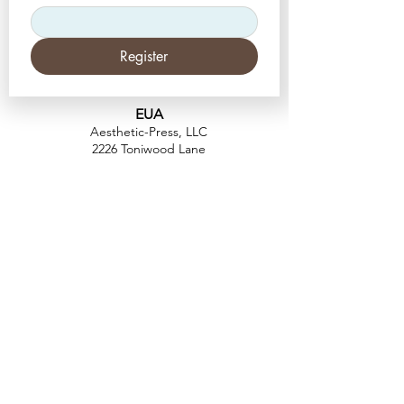
Register
EUA
Aesthetic-Press, LLC
2226 Toniwood Lane
Palm Harbor, Flórida 34685
Telefone:
+1 (727) 493 4062
Fax:
+1 (415) 723-7075
info@apdental.net
www.apdental.net
FAZER
COMP
RAS
POLÍTICA DE
DEVOLUÇÃO