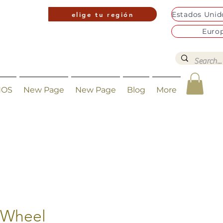
elige tu región
Euro
NOS
New Page
New Page
Blog
More
 Wheel