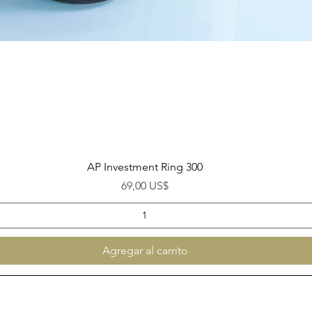
Vista rápida
AP Investment Ring 300
Precio
69,00 US$
Agregar al carrito