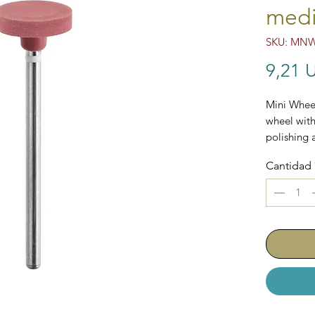
medi
SKU: MN
9,21 
Mini Wheel
wheel with
polishing 
Cantidad