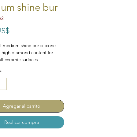
um shine bur
W2
Precio
US$
 medium shine bur silicone
 high diamond content for
all ceramic surfaces
*
Agregar al carrito
Realizar compra