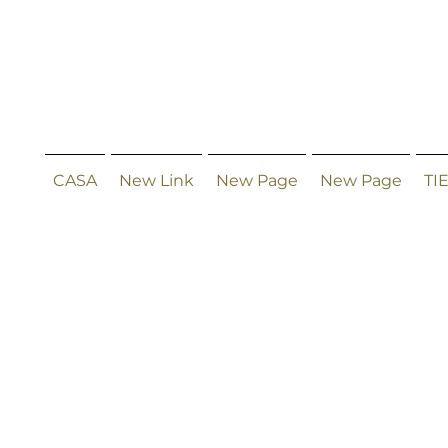
CASA
New Link
New Page
New Page
TI