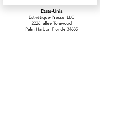
Etats-Unis
Esthétique-Presse, LLC
2226, allée Toniwood
Palm Harbor, Floride 34685
Tél :
+1 (727) 493 4062
Télécopieur :
+1 (415) 723-7075
info@apdental.net
www.apdental.net
MAGA
SIN
POLITIQUE DE
RETOUR
CONTACT