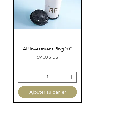
AP Investment Ring 300
AP Investment Ring
Prix
69,00 $ US
Ajouter au panier