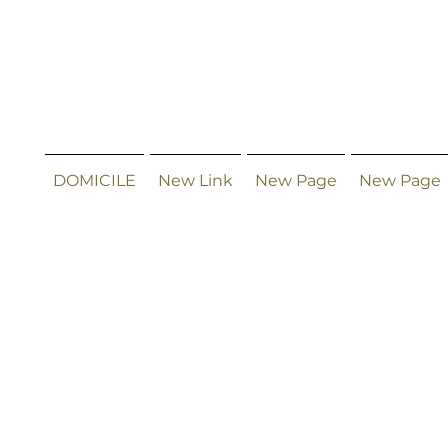
DOMICILE
New Link
New Page
New Page