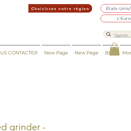
États-Unis
Choisissez votre région
L'Eur
US CONTACTER
New Page
New Page
Blog
Mo
d grinder -