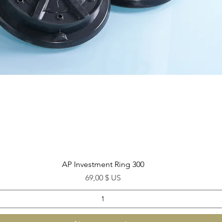
Aperçu rapide
AP Investment Ring 300
Prix
69,00 $ US