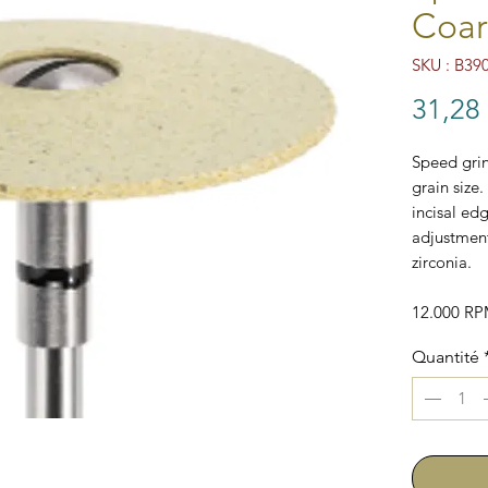
Coar
SKU : B39
31,28
Speed grin
grain size.
incisal edg
adjustment
zirconia.
12.000 R
Quantité