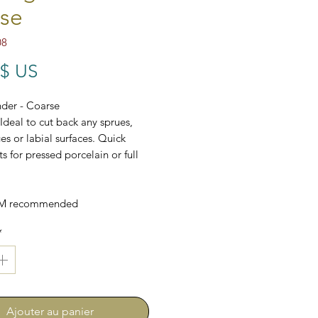
se
08
Prix
 $ US
der - Coarse
 Ideal to cut back any sprues,
es or labial surfaces. Quick
s for pressed porcelain or full
PM recommended
*
Ajouter au panier