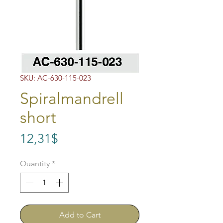
SKU: AC-630-115-023
Spiralmandrell
short
Price
12,31$
Quantity
*
Add to Cart