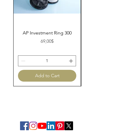
AP Investment Ring 300
AP Investment Ring
Price
69,00$
Add to Cart