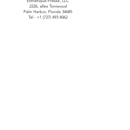
Esthétique-Presse, LLC
2226, allée Toniwood
Palm Harbor, Floride 34685
Tél :
+1 (727) 493 4062
Télécopieur :
+1 (415) 723-7075
info@apdental.net
www.apdental.net
MAGA
SIN
POLITIQUE DE
RETOUR
CONTACT