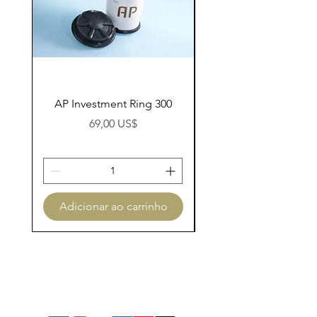
AP Investment Ring 300
AP Investment Ring
Preço
69,00 US$
Adicionar ao carrinho
Adicionar ao carri