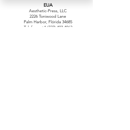
EUA
Aesthetic-Press, LLC
2226 Toniwood Lane
Palm Harbor, Flórida 34685
Telefone:
+1 (727) 493 4062
Fax:
+1 (415) 723-7075
info@apdental.net
www.apdental.net
FAZER
COMP
RAS
POLÍTICA DE
DEVOLUÇÃO
CONTATO