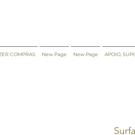
ZER COMPRAS
New Page
New Page
APOIO, SUP
Surf