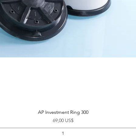
Visualização rápida
AP Investment Ring 300
Preço
69,00 US$