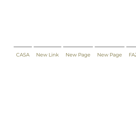
CASA
New Link
New Page
New Page
FA