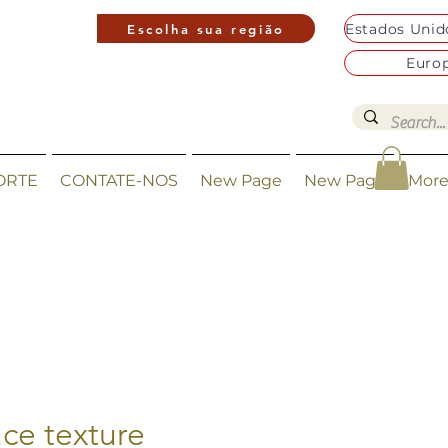
Escolha sua região
Euro
ORTE
CONTATE-NOS
New Page
New Page
Mor
ace texture