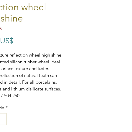
ection wheel
 shine
5
Preço
 US$
xture reflection wheel high shine
nted silicon rubber wheel ideal
surface texture and luster.
reflection of natural teeth can
 in detail. For all porcelains,
ia and lithium disilicate surfaces.
77 504 260
de
*