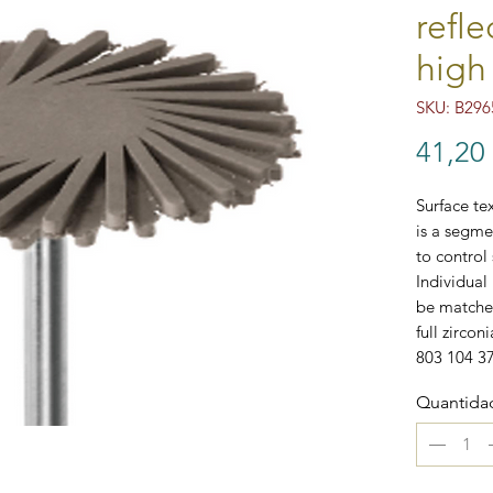
refl
high
SKU: B296
41,20
Surface te
is a segme
to control 
Individual 
be matched
full zircon
803 104 3
Quantida