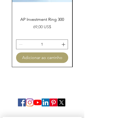
AP Investment Ring 300
AP Investment Ring
Preço
69,00 US$
Adicionar ao carrinho
Adicionar ao carri