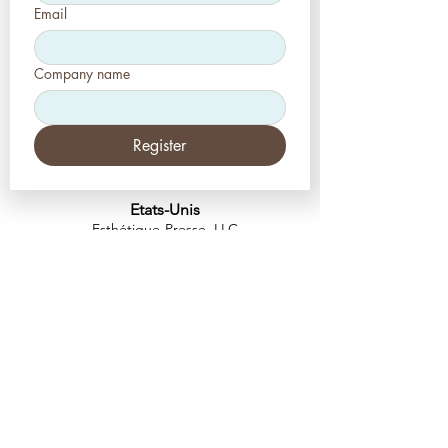
Email
Company name
Register
Etats-Unis
Esthétique-Presse, LLC
2226, allée Toniwood
Palm Harbor, Floride 34685
Tél :
+1 (727) 493 4062
Télécopieur :
+1 (415) 723-7075
info@apdental.net
www.apdental.net
MAGA
SIN