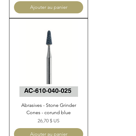
Ajouter au panier
Abrasives - Stone Grinder
Cones - corund blue
Prix
26,70 $ US
Ajouter au panier