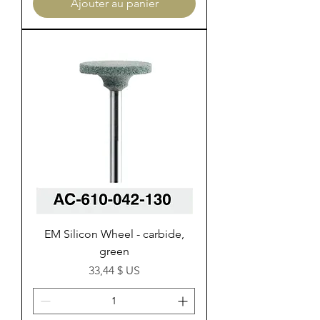
Ajouter au panier
EM Silicon Wheel - carbide,
green
Prix
33,44 $ US