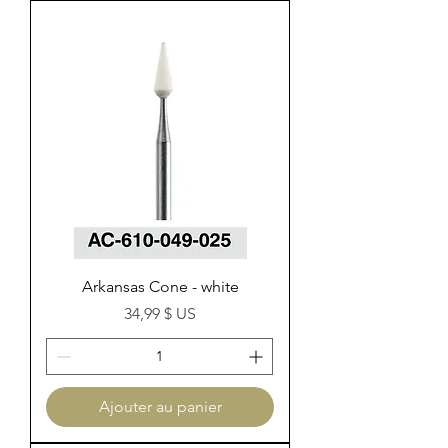
Arkansas Cone - white
Prix
34,99 $ US
Ajouter au panier