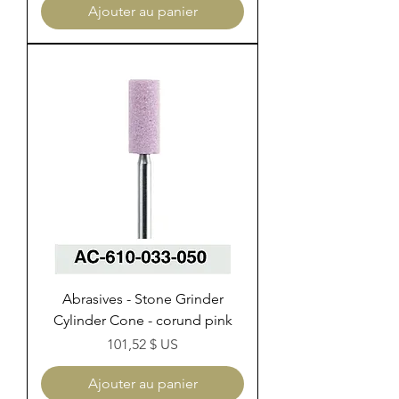
Ajouter au panier
Abrasives - Stone Grinder
Cylinder Cone - corund pink
Prix
101,52 $ US
Ajouter au panier