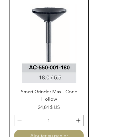
Smart Grinder Max - Cone
Hollow
Prix
24,84 $ US
Ajouter au panier