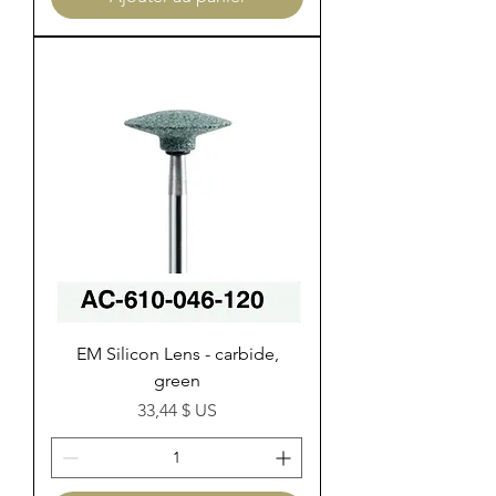
EM Silicon Lens - carbide,
green
Prix
33,44 $ US