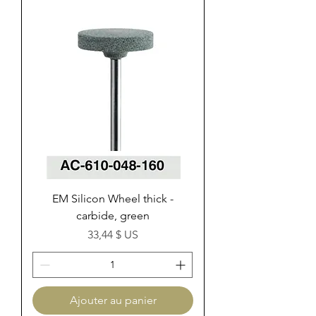
EM Silicon Wheel thick -
carbide, green
Prix
33,44 $ US
Ajouter au panier