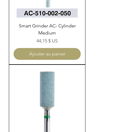
Smart Grinder AC- Cylinder
Medium
Prix
44,15 $ US
Ajouter au panier