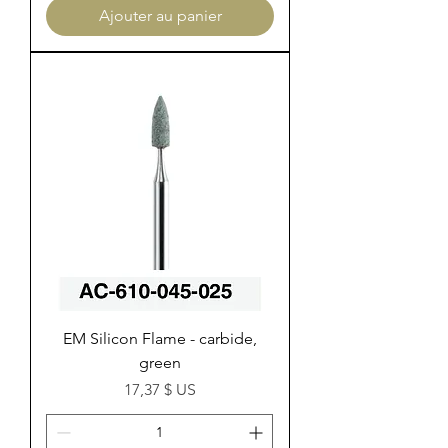
Ajouter au panier
EM Silicon Flame - carbide,
green
Prix
17,37 $ US