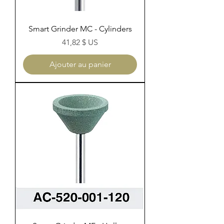
Smart Grinder MC - Cylinders
Prix
41,82 $ US
Ajouter au panier