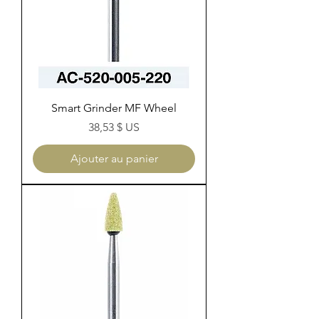
Smart Grinder MF Wheel
Prix
38,53 $ US
Ajouter au panier