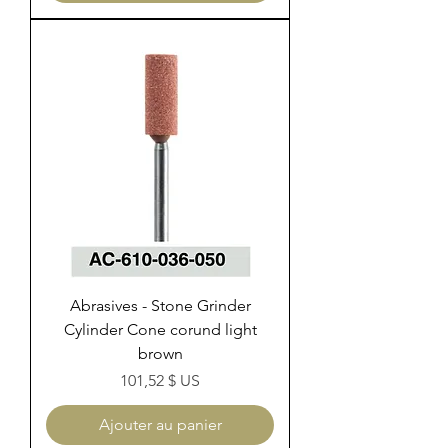
Abrasives - Stone Grinder
Cylinder Cone corund light
brown
Prix
101,52 $ US
Ajouter au panier