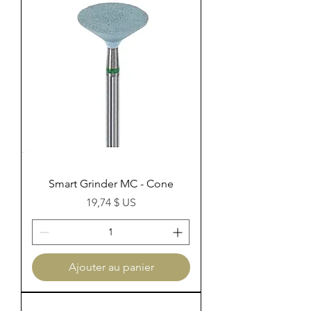
Smart Grinder MC - Cone
Prix
19,74 $ US
Ajouter au panier