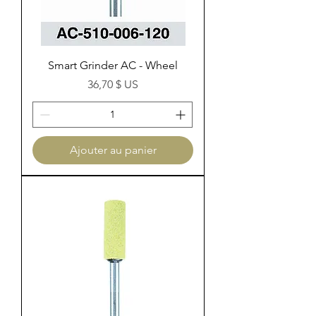
Smart Grinder AC - Wheel
Prix
36,70 $ US
Ajouter au panier