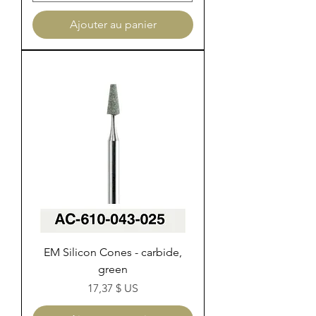
Ajouter au panier
EM Silicon Cones - carbide,
green
Prix
17,37 $ US