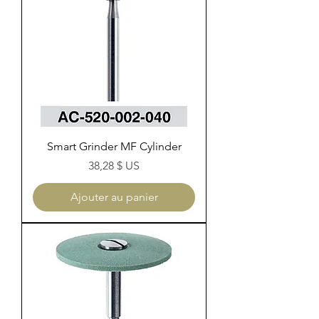
Smart Grinder MF Cylinder
Prix
38,28 $ US
Ajouter au panier