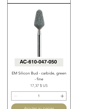
EM Silicon Bud - carbide, green
- fine
Prix
17,37 $ US
Ajouter au panier