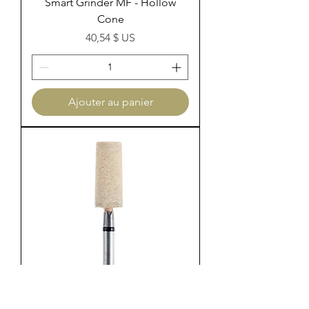
Smart Grinder MF - Hollow
Cone
Prix
40,54 $ US
Ajouter au panier