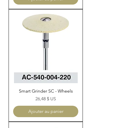
Smart Grinder SC - Wheels
Prix
26,48 $ US
Ajouter au panier