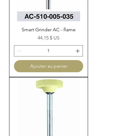
Smart Grinder AC - flame
Prix
44,15 $ US
Ajouter au panier