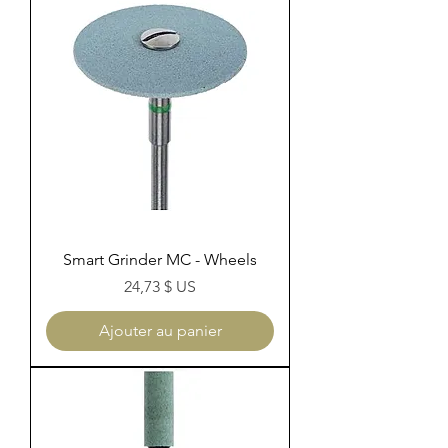
Smart Grinder MC - Wheels
Prix
24,73 $ US
Ajouter au panier