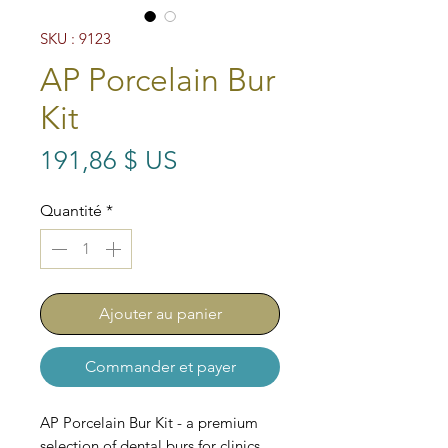
SKU : 9123
AP Porcelain Bur
Kit
Prix
191,86 $ US
Quantité
*
Ajouter au panier
Commander et payer
AP Porcelain Bur Kit - a premium
selection of dental burs for clinics