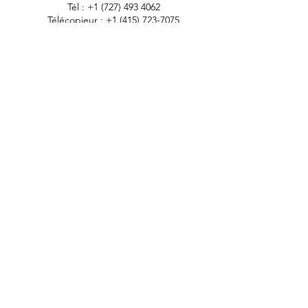
Tél :
+1 (727) 493 4062
Télécopieur :
+1 (415) 723-7075
info@apdental.net
www.apdental.net
MAGA
SIN
POLITIQUE DE
RETOUR
CONTACT