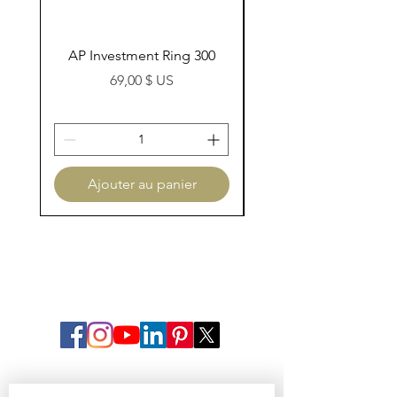
AP Investment Ring 300
AP Investment Ring
Prix
69,00 $ US
Ajouter au panier