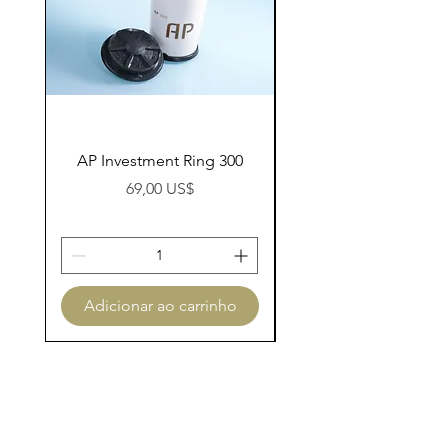
AP Investment Ring 300
AP Investment Ring
Preço
69,00 US$
Adicionar ao carrinho
Adicionar ao carri