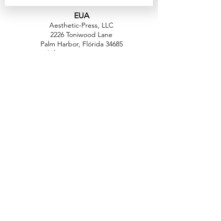
EUA
Aesthetic-Press, LLC
2226 Toniwood Lane
Palm Harbor, Flórida 34685
Telefone:
+1 (727) 493 4062
Fax:
+1 (415) 723-7075
info@apdental.net
www.apdental.net
FAZER
COMP
RAS
POLÍTICA DE
DEVOLUÇÃO
CONTATO