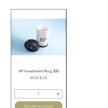
AP Investment Ring 300
AP Investment Ring
Prix
69,00 $ US
Ajouter au panier