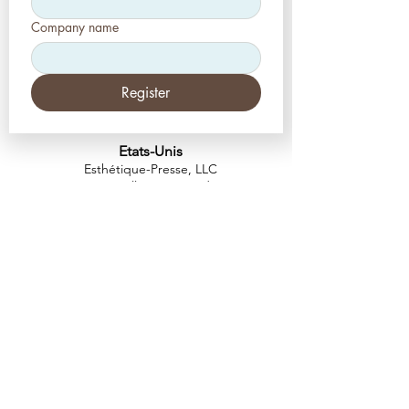
Company name
Register
Etats-Unis
Esthétique-Presse, LLC
2226, allée Toniwood
Palm Harbor, Floride 34685
Tél :
+1 (727) 493 4062
Télécopieur :
+1 (415) 723-7075
info@apdental.net
www.apdental.net
MAGA
SIN
POLITIQUE DE
RETOUR