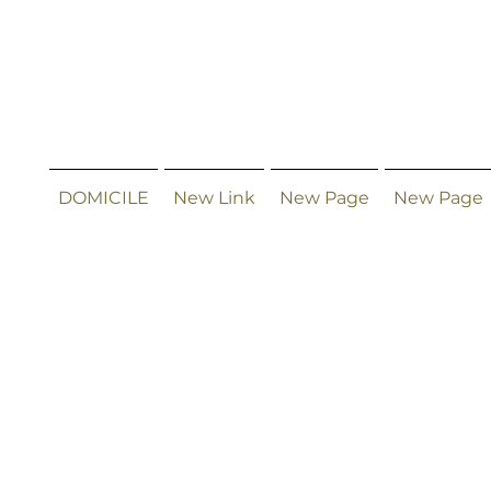
DOMICILE
New Link
New Page
New Page