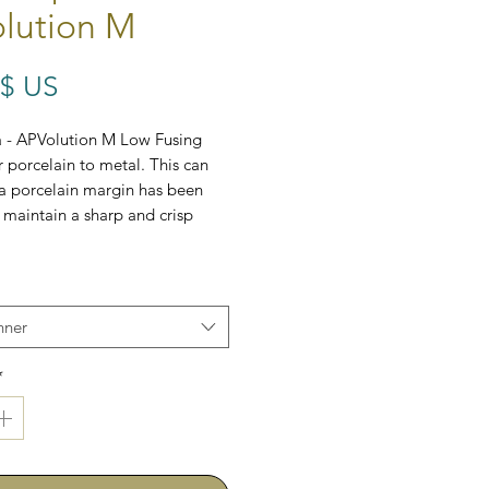
lution M
Prix
 $ US
a - APVolution M Low Fusing
 porcelain to metal. This can
 a porcelain margin has been
 maintain a sharp and crisp
nner
*