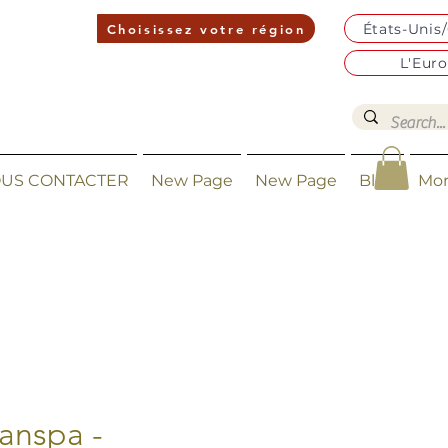
États-Unis
Choisissez votre région
L'Eur
US CONTACTER
New Page
New Page
Blog
Mo
ranspa -