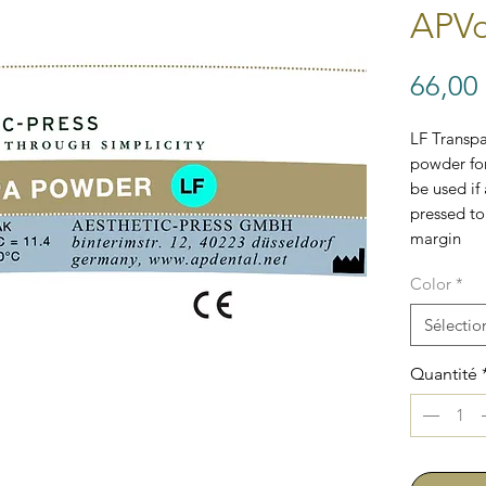
APVo
66,00
LF Transp
powder for
be used if
pressed to
margin
Color
*
Sélectio
Quantité