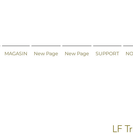
MAGASIN
New Page
New Page
SUPPORT
NO
LF T