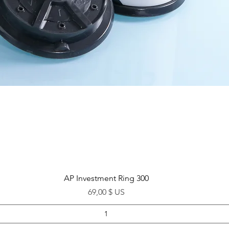
Aperçu rapide
AP Investment Ring 300
Prix
69,00 $ US