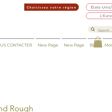
États-Unis
Choisissez votre région
L'Eur
US CONTACTER
New Page
New Page
Blog
Mo
nd Rough