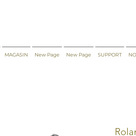
MAGASIN
New Page
New Page
SUPPORT
NO
Rola