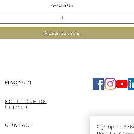
Prix
69,00 $ US
Ajouter au panier
MAGASIN
POLITIQUE DE
RETOUR
CONTACT
Sign up for AP N
Updates & Spec