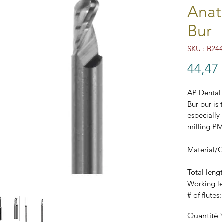
Ana
Bur
SKU : B24
44,47
AP Denta
Bur bur is
especially
milling P
Material/C
Total leng
Working l
# of flutes:
Shank siz
Quantité
Diameter 