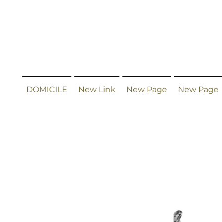
DOMICILE
New Link
New Page
New Page