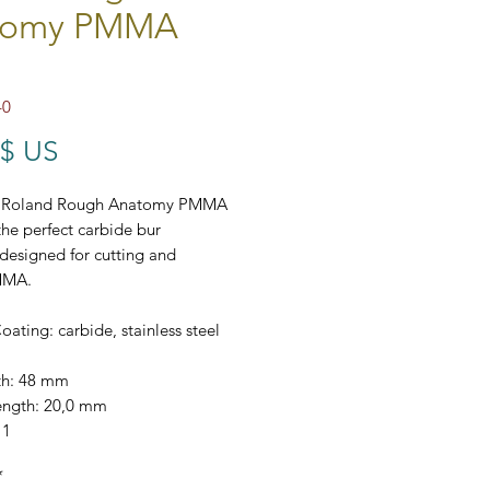
tomy PMMA
40
Prix
 $ US
l Roland Rough Anatomy PMMA
 the perfect carbide bur
 designed for cutting and
MMA.
oating: carbide, stainless steel
th: 48 mm
ength: 20,0 mm
 1
e: 4 mm
*
working part: 2,0 mm