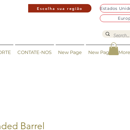
Escolha sua região
Euro
ORTE
CONTATE-NOS
New Page
New Page
Mor
ded Barrel