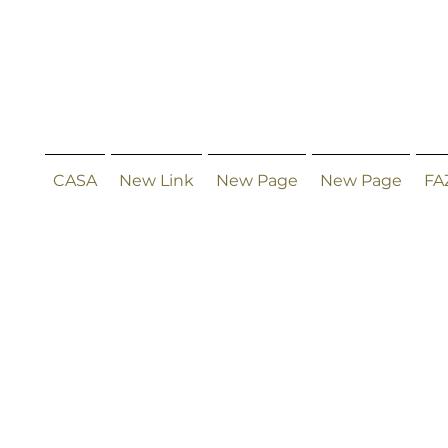
CASA
New Link
New Page
New Page
FA