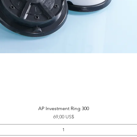
Visualização rápida
AP Investment Ring 300
Preço
69,00 US$