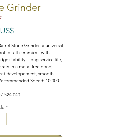
e Grinder
7
Preço
 US$
rrel Stone Grinder, a universal
ool for all ceramics with
dge stability - long service life,
ain in a metal free bond,
eat developement, smooth
 Recommended Speed: 10.000 –
97 524 040
de
*