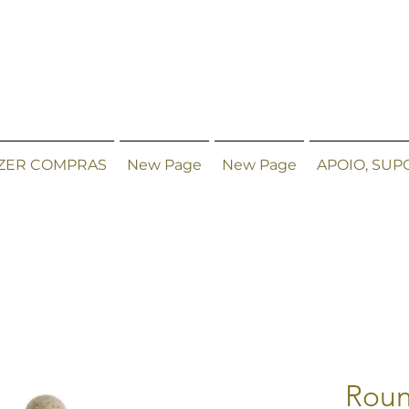
ZER COMPRAS
New Page
New Page
APOIO, SUP
Roun