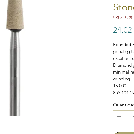
Ston
SKU: B220
24,02
Rounded Ba
grinding t
excellent e
Diamond gr
minimal h
grinding.
15.000
855 104 1
Quantida