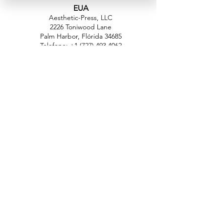
EUA
Aesthetic-Press, LLC
2226 Toniwood Lane
Palm Harbor, Flórida 34685
Telefone:
+1 (727) 493 4062
Fax:
+1 (415) 723-7075
info@apdental.net
www.apdental.net
FAZER
COMP
RAS
POLÍTICA DE
DEVOLUÇÃO
CONTATO