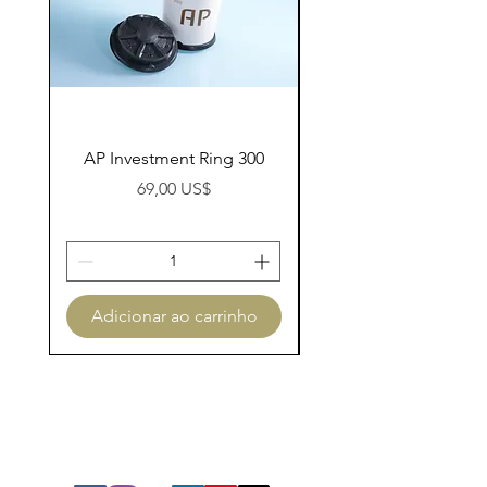
AP Investment Ring 300
AP Investment Ring
Preço
69,00 US$
Adicionar ao carrinho
Adicionar ao carri