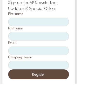
Sign up for AP Newsletters, 
Updates & Special Offers
First name
Last name
Email
Company name
Register
EUA
Aesthetic-Press, LLC
2226 Toniwood Lane
Palm Harbor, Flórida 34685