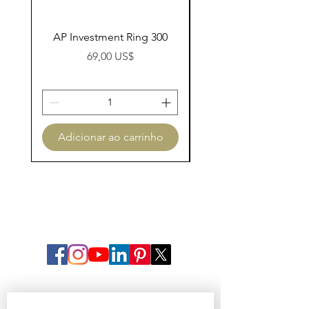
AP Investment Ring 300
AP Investment Ring
Preço
69,00 US$
Adicionar ao carrinho
Adicionar ao carri