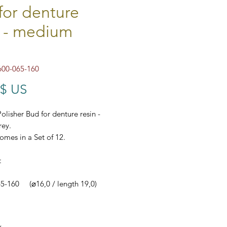
for denture
n - medium
600-065-160
Prix
 $ US
Polisher Bud for denture resin -
ey.
omes in a Set of 12.
:
5-160 (⌀16,0 / length 19,0)