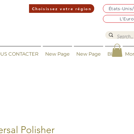
États-Unis
Choisissez votre région
L'Eur
US CONTACTER
New Page
New Page
Blog
Mo
ersal Polisher