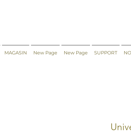
MAGASIN
New Page
New Page
SUPPORT
NO
Univ