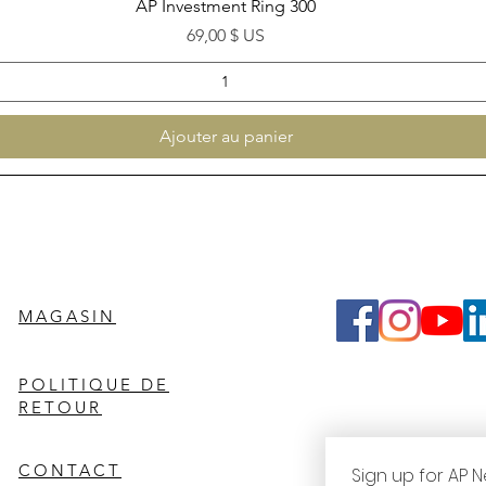
Aperçu rapide
AP Investment Ring 300
Prix
69,00 $ US
Ajouter au panier
MAGASIN
POLITIQUE DE
RETOUR
CONTACT
Sign up for AP N