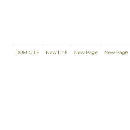
DOMICILE
New Link
New Page
New Page